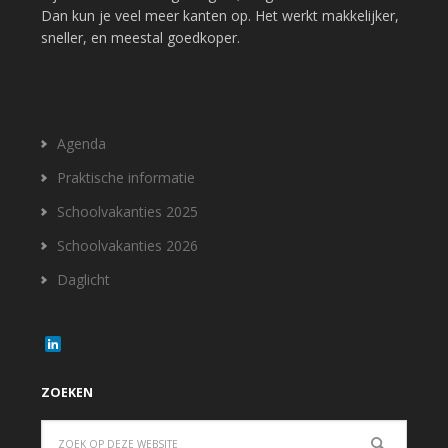
Dan kun je veel meer kanten op. Het werkt makkelijker,
sneller, en meestal goedkoper.
Agenda
Praktische informatie
Schoolvakanties 2025
Schoolvakanties 2026
Daglicht
L
i
n
k
ZOEKEN
e
d
I