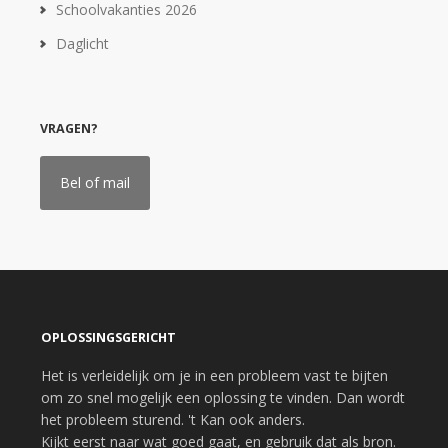
Schoolvakanties 2026
Daglicht
VRAGEN?
Bel of mail
OPLOSSINGSGERICHT
Het is verleidelijk om je in een probleem vast te bijten
om zo snel mogelijk een oplossing te vinden. Dan wordt
het probleem sturend. 't Kan ook anders.
Kijkt eerst naar wat goed gaat, en gebruik dat als bron.