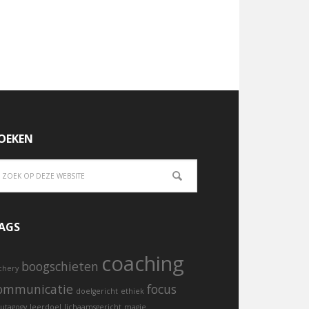
OEKEN
AGS
coaching
boogschieten
chery
ommunicatie
focus
doelgericht
ethiek
utagogy
leerdoel
lichaamsgericht
magie