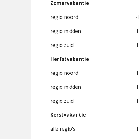
Zomervakantie
regio noord
4
regio midden
1
regio zuid
1
Herfstvakantie
regio noord
1
regio midden
1
regio zuid
1
Kerstvakantie
alle regio’s
1