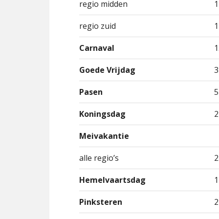
regio midden
1
regio zuid
1
Carnaval
1
Goede Vrijdag
3
Pasen
5
Koningsdag
2
Meivakantie
alle regio’s
2
Hemelvaartsdag
1
Pinksteren
2