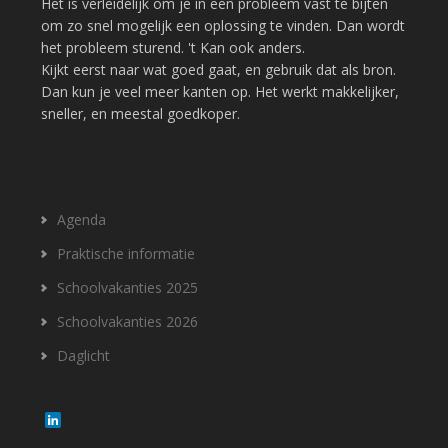
Het is verleidelijk om je in een probleem vast te bijten
om zo snel mogelijk een oplossing te vinden. Dan wordt
het probleem sturend. 't Kan ook anders.
Kijkt eerst naar wat goed gaat, en gebruik dat als bron.
Dan kun je veel meer kanten op. Het werkt makkelijker,
sneller, en meestal goedkoper.
Agenda
Praktische informatie
Schoolvakanties 2025
Schoolvakanties 2026
Daglicht
L
i