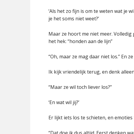
‘Als het zo fijn is om te weten wat je 
je het soms niet weet?’
Maar ze hoort me niet meer. Volledig
het hek: “honden aan de lijn”
“Oh, maar ze mag daar niet los.” En ze 
Ik kijk vriendelijk terug, en denk all
“Maar ze wil toch liever los?”
‘En wat wil jij?’
Er lijkt iets los te schieten, en emotie
“Dat doe ik dus altijd. Eerst denken wa