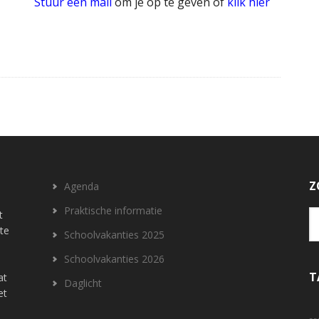
Stuur een mail
om je op te geven of
klik hier
Z
Agenda
Praktische informatie
t
 te
Schoolvakanties 2025
Schoolvakanties 2026
T
at
Daglicht
et