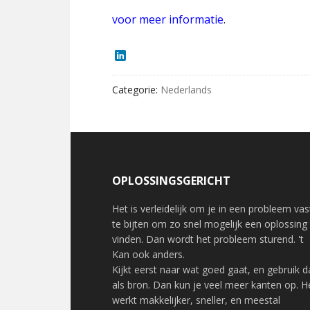
voor meer informatie
.
LinkedIn
Categorie:
Nederlands
OPLOSSINGSGERICHT
Het is verleidelijk om je in een probleem vas
te bijten om zo snel mogelijk een oplossing
vinden. Dan wordt het probleem sturend. 't
Kan ook anders.
Kijkt eerst naar wat goed gaat, en gebruik d
als bron. Dan kun je veel meer kanten op. H
werkt makkelijker, sneller, en meestal