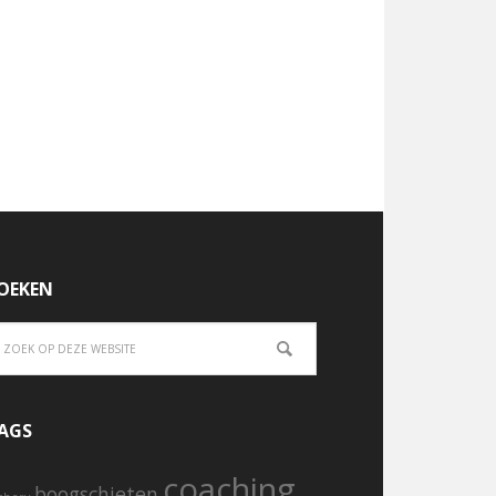
OEKEN
AGS
coaching
boogschieten