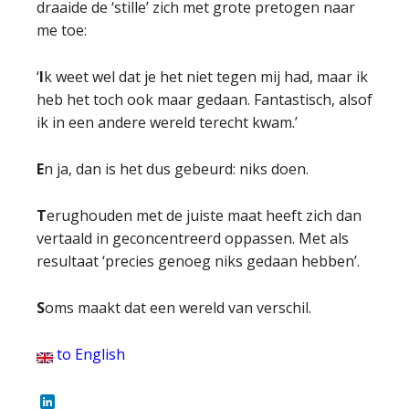
draaide de ‘stille’ zich met grote pretogen naar
me toe:
‘
I
k weet wel dat je het niet tegen mij had, maar ik
heb het toch ook maar gedaan. Fantastisch, alsof
ik in een andere wereld terecht kwam.’
E
n ja, dan is het dus gebeurd: niks doen.
T
erughouden met de juiste maat heeft zich dan
vertaald in geconcentreerd oppassen. Met als
resultaat ‘precies genoeg niks gedaan hebben’.
S
oms maakt dat een wereld van verschil.
to English
LinkedIn